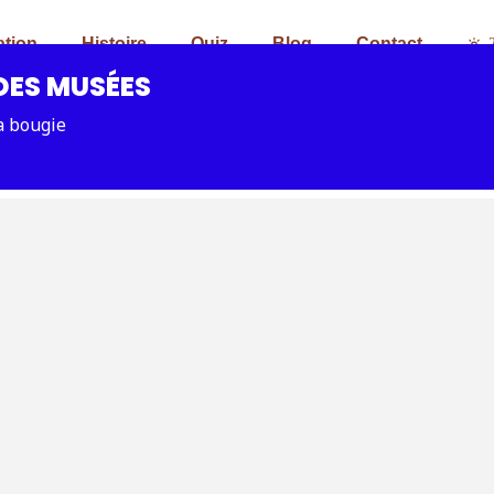
ation
Histoire
Quiz
Blog
Contact
DES MUSÉES
a bougie