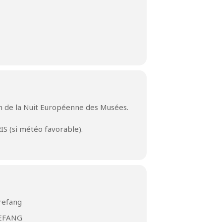
ion de la Nuit Européenne des Musées.
S (si météo favorable).
refang
REFANG