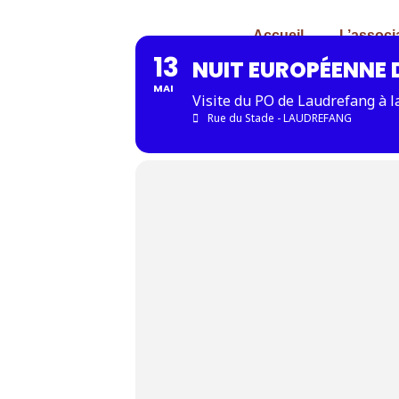
Accueil
L’associ
13
NUIT EUROPÉENNE 
MAI
Visite du PO de Laudrefang à l
Rue du Stade - LAUDREFANG