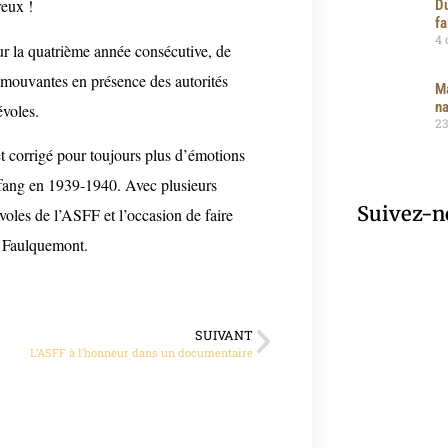
eux !
Du
fa
4 
our la quatrième année consécutive, de
émouvantes en présence des autorités
Ma
na
évoles.
23
et corrigé pour toujours plus d’émotions
efang en 1939-1940. Avec plusieurs
Suivez-n
voles de l’ASFF et l’occasion de faire
de Faulquemont.
SUIVANT
L’ASFF à l’honneur dans un documentaire