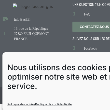
UNE QUESTION ? UN COM
FAQ
info@asff.fr
CONTACTEZ-NOUS
16, rue de la République
57380 FAULQUEMONT
FRANCE
SUIVEZ-NOUS SUR LES R
Facebook
Instagram
Youtube
Nous utilisons des cookies
LinkedIn
optimiser notre site web et
service.
© ASFF Tous droits réservés
Politique de cookies
Politique de confidentialité