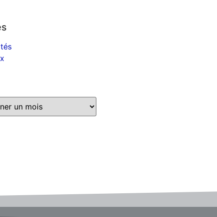
es
ités
ux