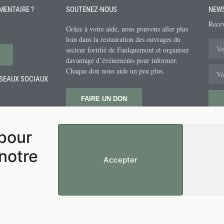
MENTAIRE ?
SOUTENEZ-NOUS
NEW
Recev
Grâce à votre aide, nous pouvons aller plus
loin dans la restauration des ouvrages du
secteur fortifié de Faulquemont et organiser
davantage d’événements pour informer.
Chaque don nous aide un peu plus.
ÉSEAUX SOCIAUX
FAIRE UN DON
 pour
 notre
Accepter
Mentions légales
Suivez-nous sur les 